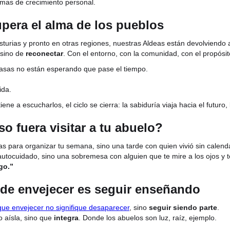
amas de crecimiento personal.
pera el alma de los pueblos
urias y pronto en otras regiones, nuestras Aldeas están devolviendo a
 sino de
reconectar
. Con el entorno, con la comunidad, con el propósit
asas no están esperando que pase el tiempo.
ida.
ne a escucharlos, el ciclo se cierra: la sabiduría viaja hacia el futuro, 
o fuera visitar a tu abuelo?
 para organizar tu semana, sino una tarde con quien vivió sin calenda
utocuidado, sino una sobremesa con alguien que te mire a los ojos y t
go.”
nde envejecer es seguir enseñando
ue envejecer no signifique desaparecer
, sino
seguir siendo parte
.
 aísla, sino que
integra
. Donde los abuelos son luz, raíz, ejemplo.